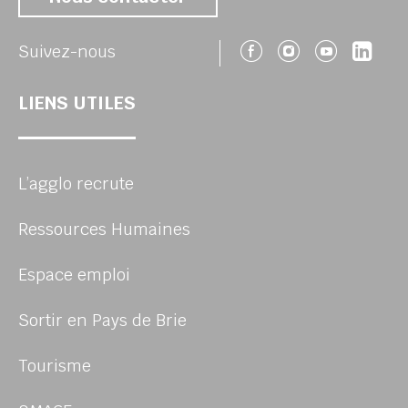
Suivez-nous 
Suivez-no
Suivez
Sui
Suivez-nous
LIENS UTILES
L’agglo recrute
Ressources Humaines
Espace emploi
Sortir en Pays de Brie
Tourisme