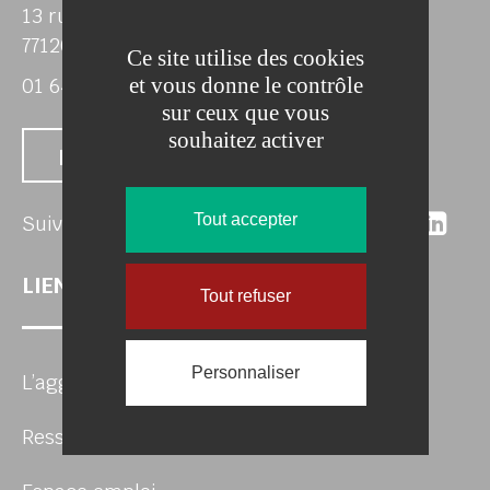
13 rue du Général de Gaulle
77120 COULOMMIERS
Ce site utilise des cookies
et vous donne le contrôle
01 64 75 38 90
sur ceux que vous
souhaitez activer
Nous contacter
Suivez-nous 
Suivez-no
Suivez
Sui
Tout accepter
Suivez-nous
LIENS UTILES
Tout refuser
Personnaliser
L’agglo recrute
Ressources Humaines