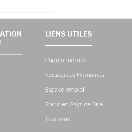
ATION
LIENS UTILES
E
L’agglo recrute
Ressources Humaines
Espace emploi
Sortir en Pays de Brie
Tourisme
sur Facebook
us sur Instagram
-nous sur Youtube
ivez-nous sur Linkedin