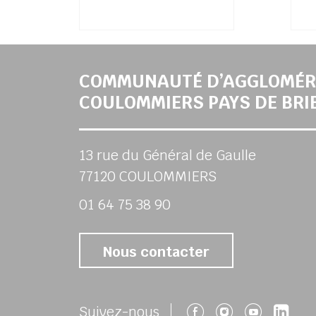
COMMUNAUTÉ D’AGGLOMÉR
COULOMMIERS PAYS DE BRI
13 rue du Général de Gaulle
77120 COULOMMIERS
01 64 75 38 90
Nous contacter
Suivez-nous 
Suivez-no
Suivez
Su
Suivez-nous