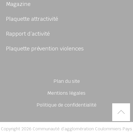
Magazine
Plaquette attractivité
Rapport d’activité
Plaquette prévention violences
Plan du site
Mentions légales
Politique de confidentialité
Rem
Copyright 2026 Communauté d’agglomération Coulommiers Pays