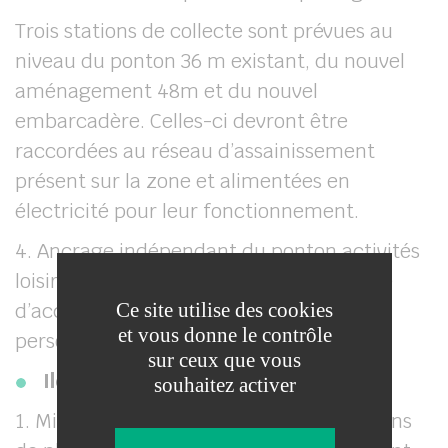
Trois stations de collecte sont prévues au
niveau du ponton 36 m existant, du nouvel
aménagement 48m et du nouvel
embarcadère. Celles-ci devront être
raccordées au réseau d’assainissement
présent sur la zone et alimentées en
électricité pour leur fonctionnement.
4. Ancrage indépendant du ponton activités
loisirs nautiques de 24 ml avec passerelle
Ce site utilise des cookies
d’accès et portillon d’accès réservé aux
et vous donne le contrôle
personnes autorisées.
sur ceux que vous
Ile Cartier – La Ferté-sous-Jouarre:
souhaitez activer
1. Mise en place de deux nouveaux pontons