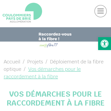
Actu
Panneau de gestion des cookies
Magazine
Contactez-nous
Suivez-nous sur Facebook
Suivez-nous sur Instagram
Suivez-nous sur Youtube
Suivez-nous sur Linkedin
UBMENU ( VOTRE AGGLO )
Ouv
UBMENU ( VIVRE )
UBMENU ( ENTREPRENDRE )
Accueil
Projets
Déploiement de la fibre
optique
Vos démarches pour le
UBMENU ( PROJETS )
raccordement à la fibre
VOS DÉMARCHES POUR LE
RACCORDEMENT À LA FIBRE
DIN