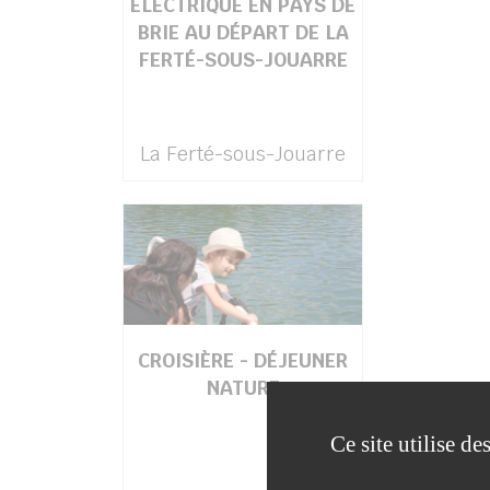
ÉLECTRIQUE EN PAYS DE
BRIE AU DÉPART DE LA
FERTÉ-SOUS-JOUARRE
La Ferté-sous-Jouarre
CROISIÈRE - DÉJEUNER
NATURE
Ce site utilise d