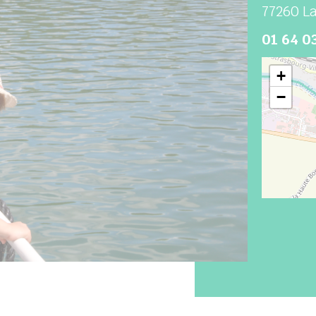
77260
La
01 64 0
+
−