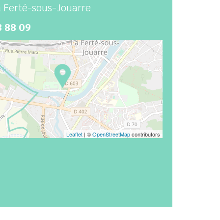
 Ferté-sous-Jouarre
3 88 09
Leaflet
| ©
OpenStreetMap
contributors