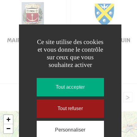
MAIRIE DE TIGEAUX
MAIRIE DE TOUQUIN
Ce site utilise des cookies
et vous donne le contrôle
sur ceux que vous
souhaitez activer
Tigeaux
Touquin
Tout accepter
<
1
2
3
4
5
>
Tout refuser
+
−
Personnaliser