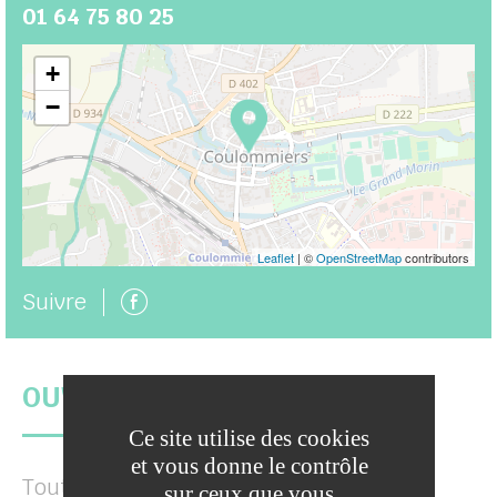
01 64 75 80 25
+
−
Leaflet
| ©
OpenStreetMap
contributors
Page facebook
Suivre
OUVERTURES
Ce site utilise des cookies
et vous donne le contrôle
Toute l'année. Tous les jours à 8h30.
sur ceux que vous