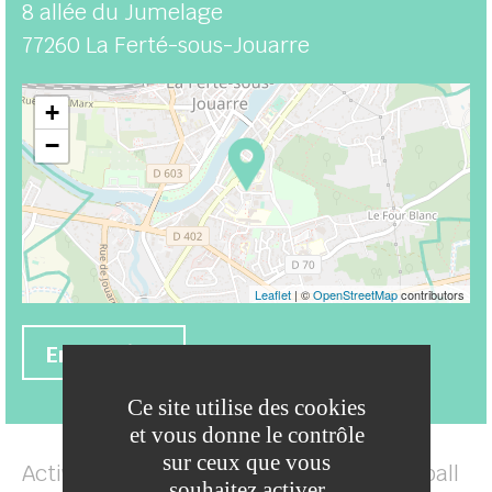
8 allée du Jumelage
77260
La Ferté-sous-Jouarre
+
−
Leaflet
| ©
OpenStreetMap
contributors
En savoir +
Ce site utilise des cookies
et vous donne le contrôle
sur ceux que vous
Activités : Basket-Ball, Volley-ball, Handball
souhaitez activer