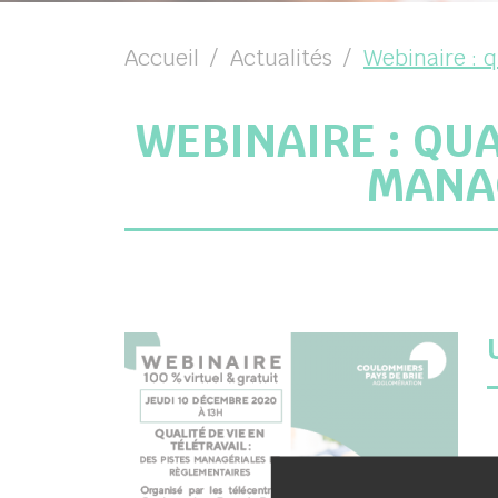
Accueil
Actualités
Webinaire : q
chercher
WEBINAIRE : QUA
MANAG
J