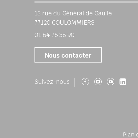
13 rue du Général de Gaulle
77120 COULOMMIERS
01 64 75 38 90
Nous contacter
Suivez-nous 
Suivez-no
Suivez
Su
Suivez-nous
Plan 