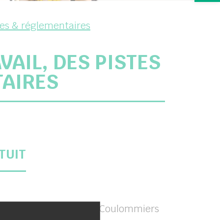
ales & réglementaires
VAIL, DES PISTES
TAIRES
TUIT
par les télécentres de Coulommiers