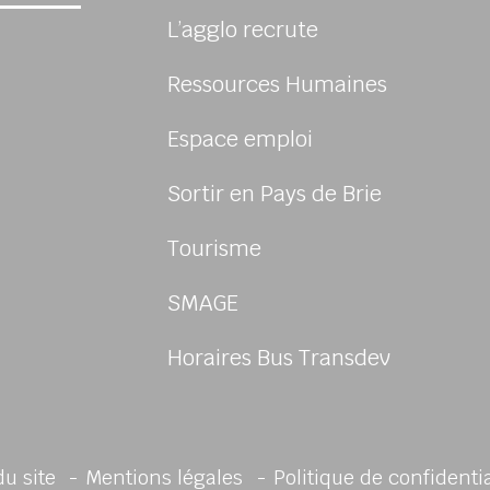
L’agglo recrute
Ressources Humaines
Espace emploi
Sortir en Pays de Brie
Tourisme
sur Facebook
us sur Instagram
-nous sur Youtube
ivez-nous sur Linkedin
SMAGE
Horaires Bus Transdev
du site
Mentions légales
Politique de confidenti