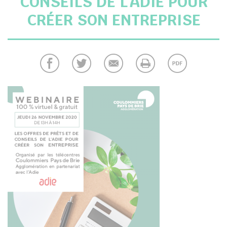
CONSEILS DE L’ADIE POUR
CRÉER SON ENTREPRISE
chercher