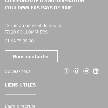
COMMUNAUTÉ D’AGGLOMÉRATION
COULOMMIERS PAYS DE BRIE
13 rue du Général de Gaulle
77120 COULOMMIERS
01 64 75 38 90
Nous contacter
Suivez-nous 
Suivez-no
Suivez
Sui
Suivez-nous
LIENS UTILES
L’agglo recrute