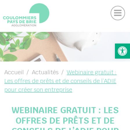
Actu
Panneau de gestion des cookies
Magazine
Contactez-nous
Suivez-nous sur Facebook
Suivez-nous sur Instagram
Suivez-nous sur Youtube
Suivez-nous sur Linkedin
UBMENU ( VOTRE AGGLO )
Ouv
UBMENU ( VIVRE )
UBMENU ( ENTREPRENDRE )
Accueil
Actualités
Webinaire gratuit :
Les offres de prêts et de conseils de l’ADIE
UBMENU ( PROJETS )
pour créer son entreprise
WEBINAIRE GRATUIT : LES
OFFRES DE PRÊTS ET DE
DIN