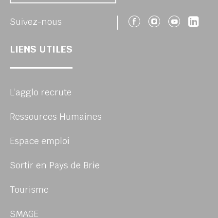
Suivez-nous 
Suivez-no
Suivez
Sui
Suivez-nous
LIENS UTILES
L’agglo recrute
Ressources Humaines
Espace emploi
Sortir en Pays de Brie
Tourisme
SMAGE