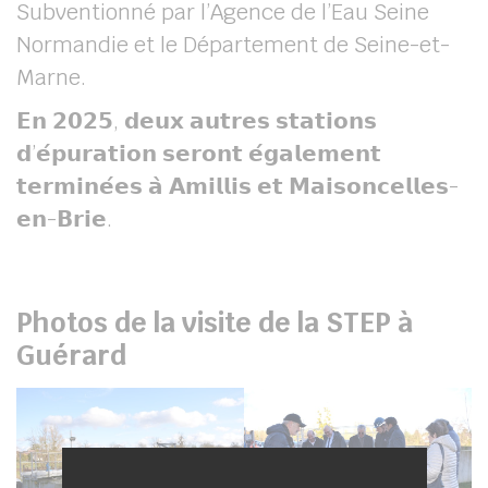
Subventionné par l’Agence de l’Eau Seine
Normandie et le Département de Seine-et-
Marne.
𝗘𝗻 𝟮𝟬𝟮𝟱, 𝗱𝗲𝘂𝘅 𝗮𝘂𝘁𝗿𝗲𝘀 𝘀𝘁𝗮𝘁𝗶𝗼𝗻𝘀
𝗱’𝗲́𝗽𝘂𝗿𝗮𝘁𝗶𝗼𝗻 𝘀𝗲𝗿𝗼𝗻𝘁 𝗲́𝗴𝗮𝗹𝗲𝗺𝗲𝗻𝘁
𝘁𝗲𝗿𝗺𝗶𝗻𝗲́𝗲𝘀 𝗮̀ 𝗔𝗺𝗶𝗹𝗹𝗶𝘀 𝗲𝘁 𝗠𝗮𝗶𝘀𝗼𝗻𝗰𝗲𝗹𝗹𝗲𝘀-
𝗲𝗻-𝗕𝗿𝗶𝗲.
Photos de la visite de la STEP à
Guérard