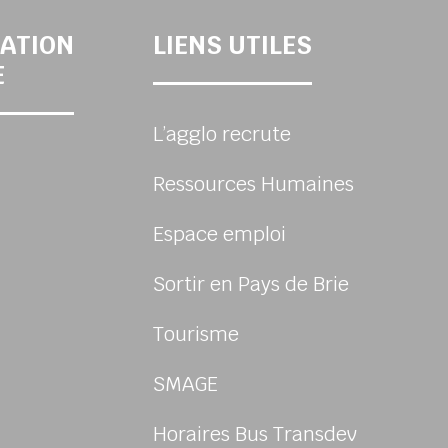
ATION
LIENS UTILES
E
L’agglo recrute
Ressources Humaines
Espace emploi
Sortir en Pays de Brie
Tourisme
sur Facebook
us sur Instagram
-nous sur Youtube
ivez-nous sur Linkedin
SMAGE
Horaires Bus Transdev