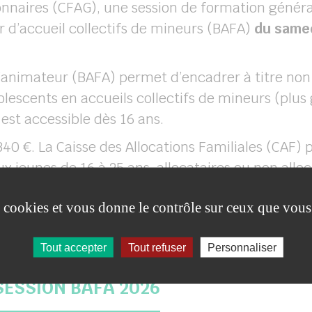
nnaires (CFAG), une session de formation généra
r d’accueil collectifs de mineurs (BAFA)
du samed
d’animateur (BAFA) permet d’encadrer à titre non
olescents en accueils collectifs de mineurs (plu
l est accessible dès 16 ans.
340 €. La Caisse des Allocations Familiales (CAF)
ux jeunes de 16 à 25 ans, allocataires ou non all
, sans condition de ressources. Pour obtenir cet
es cookies et vous donne le contrôle sur ceux que vous
Tout accepter
Tout refuser
Personnaliser
SESSION BAFA 2026