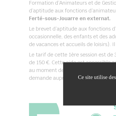
Formation d’Animateurs et de Gestio
d’aptitude aux fonctions d’animateu
Ferté-sous-Jouarre en externat.
Le brevet d’aptitude aux fonctions 
occasionnelle, des enfants et des ad
de vacances et accueils de loisirs). I
Le tarif de cette 1
ère
session est de 
de 150 €. Cette aide est accessible a
au moment de la réalisation du stage
Ce site utilise d
demande auprès de la CAF.