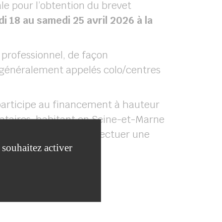
le pour l’obtention du brevet
i 18 au samedi 25 avril 2026 à la
 professionnel, de façon
s généralement appelés colo/centres
 participe au financement à hauteur
ocataires, habitant en Seine-et-Marne
te aide, vous devez effectuer une
 souhaitez activer