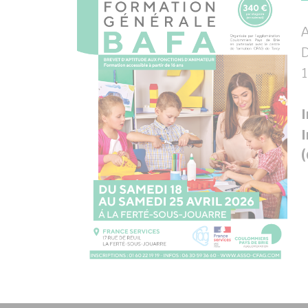
A
D
1
I
I
(