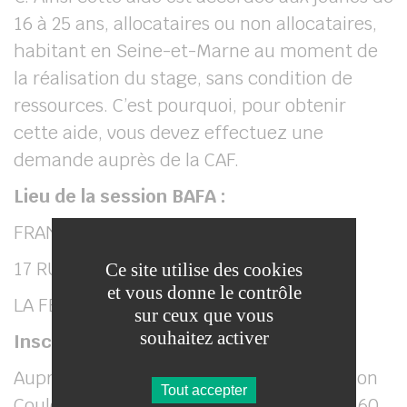
16 à 25 ans, allocataires ou non allocataires,
habitant en Seine-et-Marne au moment de
la réalisation du stage, sans condition de
ressources. C’est pourquoi, pour obtenir
cette aide, vous devez effectuez une
demande auprès de la CAF.
Lieu de la session BAFA :
FRANCE SERVICES
17 RUE DE REUIL
Ce site utilise des cookies
et vous donne le contrôle
LA FERTÉ-SOUS-JOUARRE
sur ceux que vous
souhaitez activer
Inscription :
Auprès de la communauté d’agglomération
Tout accepter
Coulommiers Pays de Brie (CACPB) au 01 60