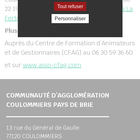
Tout refuser
22 19 19 ou sur place au
France Services à La
Ferté-sous-Jouarre
Personnaliser
Plus d’informations :
Auprès du Centre de Formation d’Animateurs
et de Gestionnaires (CFAG) au 06 30 59 36 60
et sur
www.asso-cfag.com
COMMUNAUTÉ D’AGGLOMÉRATION
COULOMMIERS PAYS DE BRIE
13 rue du Général de Gaulle
77120 COULOMMIERS