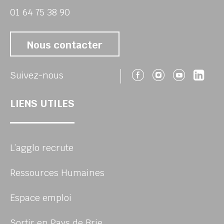
01 64 75 38 90
Nous contacter
Suivez-nous 
Suivez-no
Suivez
Sui
Suivez-nous
LIENS UTILES
L’agglo recrute
Ressources Humaines
Espace emploi
Sortir en Pays de Brie