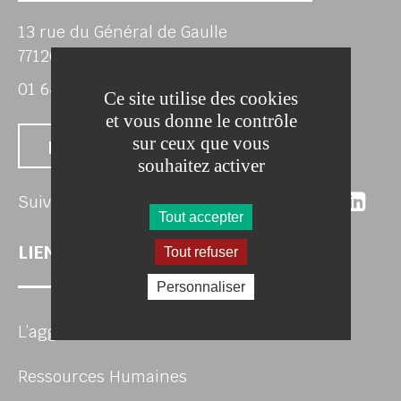
13 rue du Général de Gaulle
77120 COULOMMIERS
01 64 75 38 90
Ce site utilise des cookies
et vous donne le contrôle
sur ceux que vous
Nous contacter
souhaitez activer
Suivez-nous 
Suivez-no
Suivez
Sui
Suivez-nous
Tout accepter
LIENS UTILES
Tout refuser
Personnaliser
L’agglo recrute
Ressources Humaines