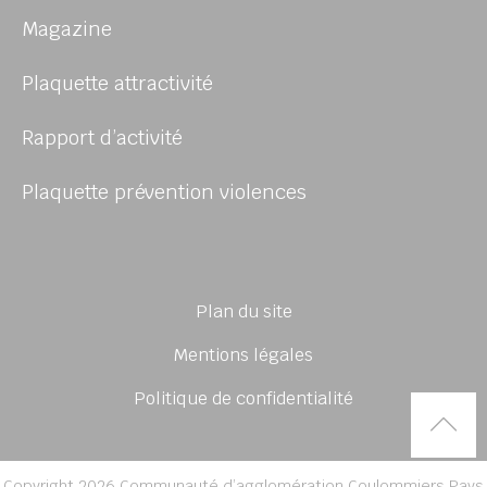
Magazine
Plaquette attractivité
Rapport d’activité
Plaquette prévention violences
Plan du site
Mentions légales
Politique de confidentialité
Rem
Copyright 2026 Communauté d’agglomération Coulommiers Pays