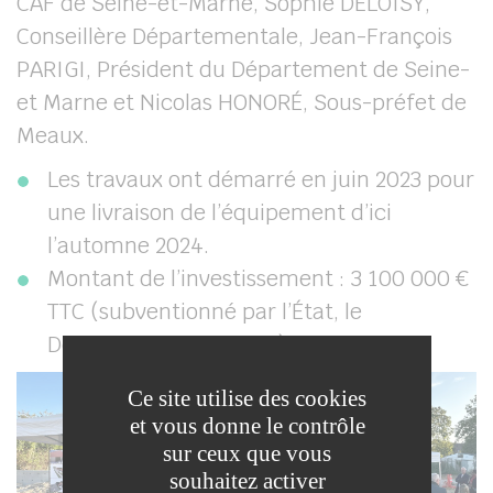
CAF de Seine-et-Marne, Sophie DELOISY,
Conseillère Départementale, Jean-François
PARIGI, Président du Département de Seine-
et Marne et Nicolas HONORÉ, Sous-préfet de
Meaux.
Les travaux ont démarré en juin 2023 pour
une livraison de l’équipement d’ici
l’automne 2024.
Montant de l’investissement : 3 100 000 €
TTC (subventionné par l’État, le
Département et la CAF).
Ce site utilise des cookies
et vous donne le contrôle
sur ceux que vous
souhaitez activer