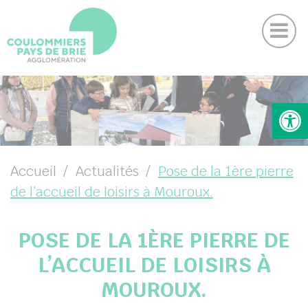
Actu
Panneau de gestion des cookies
Magazine
Contactez-nous
Suivez-nous sur Facebook
Suivez-nous sur Instagram
Suivez-nous sur Youtube
Suivez-nous sur Linkedin
UBMENU ( VOTRE AGGLO )
Ouv
UBMENU ( VIVRE )
UBMENU ( ENTREPRENDRE )
Accueil
Actualités
Pose de la 1ère pierre
de l’accueil de loisirs à Mouroux.
UBMENU ( PROJETS )
POSE DE LA 1ÈRE PIERRE DE
L’ACCUEIL DE LOISIRS À
MOUROUX.
DIN