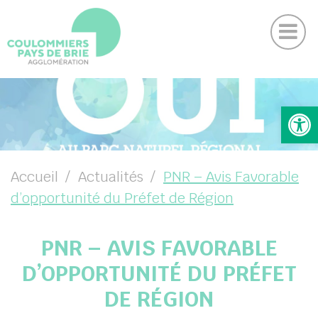
Actu
Panneau de gestion des cookies
Magazine
Contactez-nous
Suivez-nous sur Facebook
Suivez-nous sur Instagram
Suivez-nous sur Youtube
Suivez-nous sur Linkedin
UBMENU ( VOTRE AGGLO )
Ouv
UBMENU ( VIVRE )
UBMENU ( ENTREPRENDRE )
Accueil
Actualités
PNR – Avis Favorable
d’opportunité du Préfet de Région
UBMENU ( PROJETS )
PNR – AVIS FAVORABLE
D’OPPORTUNITÉ DU PRÉFET
DE RÉGION
DIN