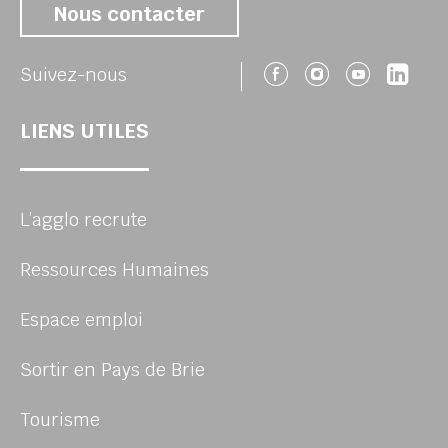
Nous contacter
Suivez-nous 
Suivez-no
Suivez
Sui
Suivez-nous
LIENS UTILES
L’agglo recrute
Ressources Humaines
Espace emploi
Sortir en Pays de Brie
Tourisme