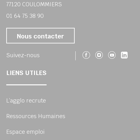
77120 COULOMMIERS
01 64 75 38 90
Nous contacter
Suivez-nous 
Suivez-no
Suivez
Sui
Suivez-nous
LIENS UTILES
L’agglo recrute
Ressources Humaines
Espace emploi