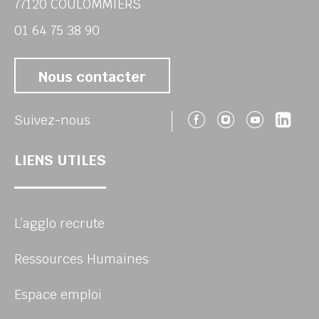
77120 COULOMMIERS
01 64 75 38 90
Nous contacter
Suivez-nous 
Suivez-no
Suivez
Sui
Suivez-nous
LIENS UTILES
L’agglo recrute
Ressources Humaines
Espace emploi