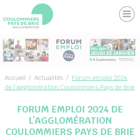
Actu
Panneau de gestion des cookies
Magazine
Contactez-nous
Suivez-nous sur Facebook
Suivez-nous sur Instagram
Suivez-nous sur Youtube
Suivez-nous sur Linkedin
UBMENU ( VOTRE AGGLO )
UBMENU ( VIVRE )
UBMENU ( ENTREPRENDRE )
Accueil
Actualités
Forum emploi 2024
de l’agglomération Coulommiers Pays de Brie
UBMENU ( PROJETS )
FORUM EMPLOI 2024 DE
L’AGGLOMÉRATION
COULOMMIERS PAYS DE BRIE