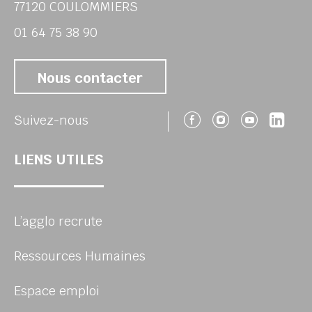
77120 COULOMMIERS
01 64 75 38 90
Nous contacter
Suivez-nous 
Suivez-no
Suivez
Sui
Suivez-nous
LIENS UTILES
L’agglo recrute
Ressources Humaines
Espace emploi