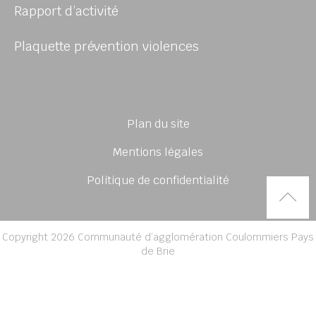
Rapport d’activité
Plaquette prévention violences
Plan du site
Mentions légales
Politique de confidentialité
Rem
Copyright 2026 Communauté d’agglomération Coulommiers Pays
de Brie