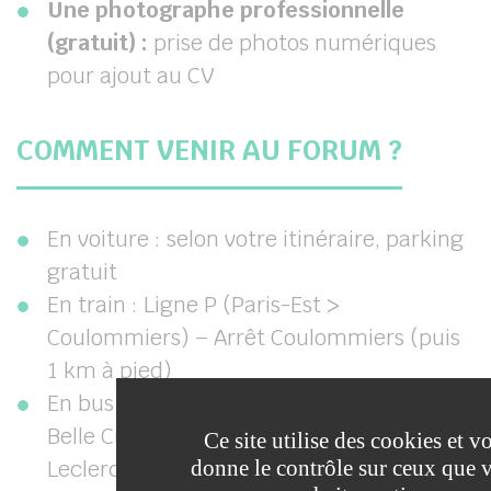
Une photographe professionnelle
(gratuit) :
prise de photos numériques
pour ajout au CV
COMMENT VENIR AU FORUM ?
En voiture : selon votre itinéraire, parking
gratuit
En train : Ligne P (Paris-Est >
Coulommiers) – Arrêt Coulommiers (puis
1 km à pied)
En bus : Ligne 17 Express, 03A, 03B (Arrêt
Belle Croix) – Ligne B arrêt rue du Général
Ce site utilise des cookies et v
Leclerc ou Rue Martial
donne le contrôle sur ceux que 