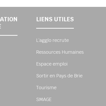
ATION
LIENS UTILES
E
L’agglo recrute
Ressources Humaines
Espace emploi
Sortir en Pays de Brie
Tourisme
sur Facebook
us sur Instagram
-nous sur Youtube
ivez-nous sur Linkedin
SMAGE