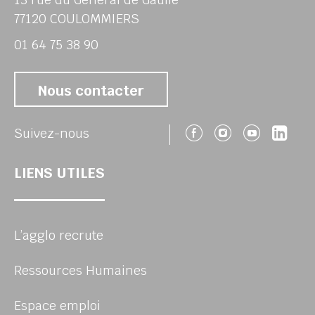
77120 COULOMMIERS
01 64 75 38 90
Nous contacter
Suivez-nous 
Suivez-no
Suivez
Sui
Suivez-nous
LIENS UTILES
L’agglo recrute
Ressources Humaines
Espace emploi