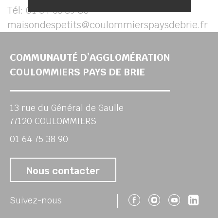
Tél: 01 64 63 39 80 –
maisondespetits@coulommierspaysdebrie.fr
COMMUNAUTÉ D’AGGLOMÉRATION
COULOMMIERS PAYS DE BRIE
13 rue du Général de Gaulle
77120 COULOMMIERS
01 64 75 38 90
Nous contacter
Suivez-nous 
Suivez-no
Suivez
Sui
Suivez-nous