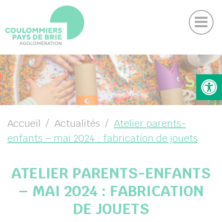
Actu
Panneau de gestion des cookies
Magazine
Contactez-nous
Suivez-nous sur Facebook
Suivez-nous sur Instagram
Suivez-nous sur Youtube
Suivez-nous sur Linkedin
UBMENU ( VOTRE AGGLO )
Ouv
UBMENU ( VIVRE )
UBMENU ( ENTREPRENDRE )
Accueil
Actualités
Atelier parents-
enfants – mai 2024 : fabrication de jouets
UBMENU ( PROJETS )
ATELIER PARENTS-ENFANTS
– MAI 2024 : FABRICATION
DE JOUETS
DIN