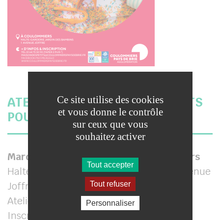
Ce site utilise des cookies
ATELIER FABRICATION DE JOUETS
et vous donne le contrôle
POUR LES TOUT-PETITS
sur ceux que vous
souhaitez activer
Mardi 14 Mai de 18h à 20h à Coulommiers
Tout accepter
Halte-Garderie Jardin des Bambins, 1 Avenue
Tout refuser
Joffre, 77120 Coulommiers
Atelier gratuit – Ouverts à tous – Sur
Personnaliser
Inscription / Places limitées