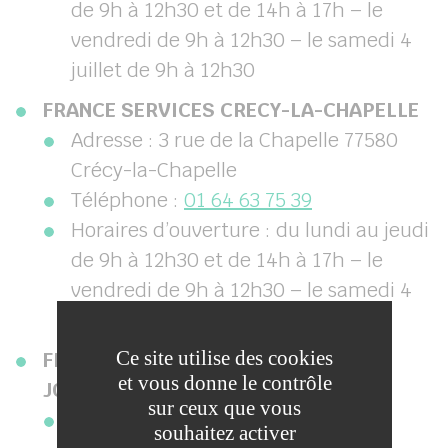
de 9h à 12h30 et de 14h à 17h – le
vendredi de 9h à 12h30 – le samedi 4
juillet de 9h à 12h30
FRANCE SERVICES CRECY-LA-CHAPELLE
Adresse : 3 rue de la Chapelle 77580
Crécy-la-Chapelle
Téléphone :
01 64 63 75 39
Horaires d’ouverture : du lundi au jeudi
de 9h à 12h30 et de 14h à 17h – le
vendredi de 9h à 12h30 – le samedi 4
juillet de 9h à 12h30
Ce site utilise des cookies
FRANCE SERVICES LA FERTE-SOUS-
et vous donne le contrôle
JOUARRE
sur ceux que vous
Adresse : 17 rue de Reuil 77260 La
souhaitez activer