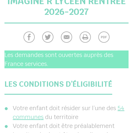
IMAGINE R LYCÉEN RENTRÉE
2026-2027
her
Les demandes sont ouvertes auprès des
France services.
LES CONDITIONS D’ÉLIGIBILITÉ
Votre enfant doit résider sur l’une des
54
communes
du territoire
Votre enfant doit être préalablement