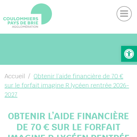
Actu
Panneau de gestion des cookies
Magazine
Contactez-nous
Suivez-nous sur Facebook
Suivez-nous sur Instagram
Suivez-nous sur Youtube
Suivez-nous sur Linkedin
UBMENU ( VOTRE AGGLO )
Ouv
UBMENU ( VIVRE )
UBMENU ( ENTREPRENDRE )
Accueil
Obtenir l’aide financière de 70 €
sur le forfait imagine R lycéen rentrée 2026-
UBMENU ( PROJETS )
2027
OBTENIR L’AIDE FINANCIÈRE
DE 70 € SUR LE FORFAIT
DIN