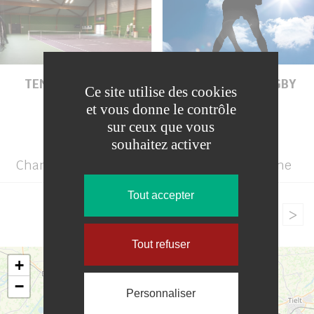
TENNIS COUVERT
TERRAIN DE RUGBY
Ce site utilise des cookies
et vous donne le contrôle
sur ceux que vous
souhaitez activer
Changis-sur-Marne
Saâcy-sur-Marne
Tout accepter
1
2
>
Tout refuser
+
−
Personnaliser